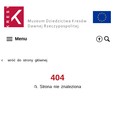
Menu główne
menu
Menu
wróć do strony głównej
chevron_left
404
Strona nie znaleziona
search_off