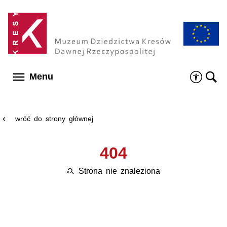
Menu główne
menu
Menu
wróć do strony głównej
chevron_left
404
Strona nie znaleziona
search_off