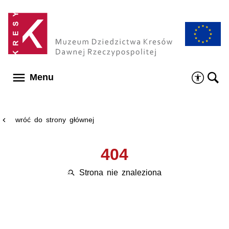
Menu główne
menu
Menu
wróć do strony głównej
chevron_left
404
Strona nie znaleziona
search_off